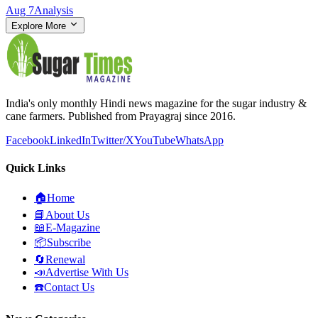
Aug 7
Analysis
Explore More
India's only monthly Hindi news magazine for the sugar industry &
cane farmers. Published from Prayagraj since 2016.
Facebook
LinkedIn
Twitter/X
YouTube
WhatsApp
Quick Links
🏠
Home
📘
About Us
📖
E-Magazine
📦
Subscribe
🔄
Renewal
📣
Advertise With Us
☎️
Contact Us