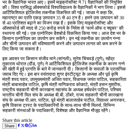
भर के वैज्ञानिक भारत आए। इसमें माइक्रोसॉफ्ट ने 71 वैज्ञानिकों की नियुक्ति
की। विश्व प्रसिद्ध ऑक्सफोर्ड विश्वविद्यालय के वैज्ञानिकों ने भाग लिया। इससे
आर्टिफिशियल इंटेलिजेंस तकनीक विकसित की गई। जाधव ने कहा कि,
महाराष्ट्र का प्रति एकड़ उत्पादन 35 से 40 टन है। हमने उस उत्पादन को 30
से 40 प्रतिशत बढ़ाने का विजन रखा है। इसके लिए माइक्रोसॉफ्ट और
ऑक्सफोर्ड की मदद से 250 करोड़ रुपये के निवेश से ‘फार्म ऑफ द फ्यूचर’ की
स्थापना की गई। एक एल्गोरिदम डैशबोर्ड विकसित किया गया। आज देश भर के
किसान एल्गोरिदम का उपयोग कर सकेंगे। इन नई तकनीक का उपयोग गन्ना
और चीनी उत्पादन की भविष्यवाणी करने और उत्पादन लागत को कम करने के
लिए किया जा सकता है।
इस अवसर पर किसान संजीव माने (सांगली), सुरेश चिंचवड़े (पुणे), महेंद्र
तुकाराम थोरात (दौंड, पुणे) ने आर्टिफिशियल इंटेलिजेंस तकनीक के कारण गन्ने
की खेती में हुई प्रगति के बारे में जानकारी दी। किसानों के सवालों के प्रासंगिक
जवाब दिए गए। इस बार वसंतदादा शुगर इंस्टीट्यूट के अध्यक्ष और पूर्व कृषि
मंत्री शरद पवार, उपमुख्यमंत्री अजित पवार, विधायक जयंत पाटिल, सहकारिता
मंत्री बाबासाहेब पाटिल, कृषि मंत्री माणिकराव कोकाटे, मंत्री हसन मुश्रीफ,
राष्ट्रीय सहकारी चीनी कारखाना महासंघ के अध्यक्ष हर्षवर्धन पाटिल, पश्चिम
भारतीय चीनी मिल संघ के अध्यक्ष बी.बी. ठोंबरे, राज्य सहकारी चीनी कारखाना
संघ के अध्यक्ष पी.आर. पाटिल, पूर्व मंत्री बालासाहेब पाटील, विद्याधर अनास्कर,
कृषि विकास ट्रस्ट के पदाधिकारियों के साथ-साथ चीनी मिलर्स, विभिन्न
सहकारी संस्थाओं के पदाधिकारी, विशेषज्ञ और वैज्ञानिक मौजूद रहेंगे।
Share this article
Share