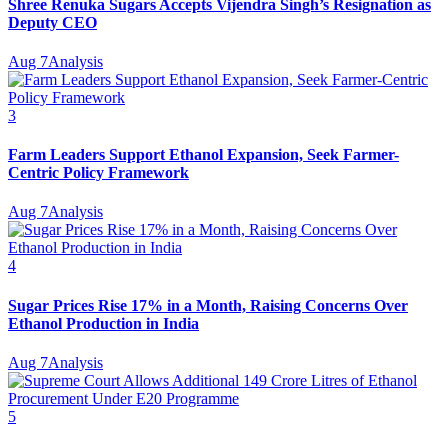
Shree Renuka Sugars Accepts Vijendra Singh’s Resignation as
Deputy CEO
Aug 7
Analysis
3
Farm Leaders Support Ethanol Expansion, Seek Farmer-
Centric Policy Framework
Aug 7
Analysis
4
Sugar Prices Rise 17% in a Month, Raising Concerns Over
Ethanol Production in India
Aug 7
Analysis
5