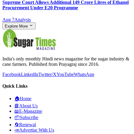
Supreme Court Allows Additional 149 Crore Litres of Ethanol
Procurement Under E20 Programme
Aug 7
Analysis
Explore More
India's only monthly Hindi news magazine for the sugar industry &
cane farmers. Published from Prayagraj since 2016.
Facebook
LinkedIn
Twitter/X
YouTube
WhatsApp
Quick Links
🏠
Home
📘
About Us
📖
E-Magazine
📦
Subscribe
🔄
Renewal
📣
Advertise With Us