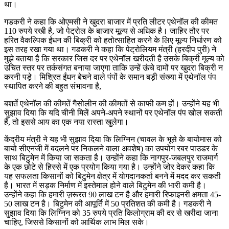
था।
गडकरी ने कहा कि ओएमसी ने खुदरा बाजार में प्रति लीटर एथेनॉल की कीमत
110 रुपये रखी है, जो पेट्रोल के बाजार मूल्य से अधिक है। जाहिर तौर पर
हरित वैकल्पिक ईंधन की बिक्री को हतोत्साहित करने के लिए मूल्य निर्धारण को
इस तरह रखा गया था। गडकरी ने कहा कि पेट्रोलियम मंत्री (हरदीप पुरी) ने
मुझे बताया है कि सरकार जिस दर पर एथेनॉल खरीदती है उसके बिक्री मूल्य को
उचित स्तर पर तर्कसंगत बनाया जाएगा ताकि उन्हें ऊंचे दामों पर खुदरा बिक्री न
करनी पड़े। मिश्रित ईंधन बेचने वाले पंपों के समान बड़ी संख्या में एथेनॉल पंप
स्थापित करने की बहुत संभावना है,
बशर्ते एथेनॉल की कीमतें गैसोलीन की कीमतों से काफी कम हों। उन्होंने यह भी
सुझाव दिया कि यदि चीनी मिलें अपने-अपने स्थानों पर एथेनॉल पंप खोल सकती
हैं, तो इससे आय का एक नया रास्ता खुलेगा।
केंद्रीय मंत्री ने यह भी सुझाव दिया कि लिग्निन (चावल के भूसे के बायोमास को
बायो सीएनजी में बदलने पर निकलने वाला अवशेष) का उपयोग रबर पाउडर के
साथ बिटुमेन में किया जा सकता है। उन्होंने कहा कि नागपुर-जबलपुर राजमार्ग
के एक छोटे से हिस्से में एक प्रयोग किया गया है। उन्होंने जोर देकर कहा कि
यह सफलता किसानों को बिटुमेन क्षेत्र में योगदानकर्ता बनने में मदद कर सकती
है। भारत में सड़क निर्माण में इस्तेमाल होने वाले बिटुमेन की भारी कमी है।
उन्होंने कहा कि हमारी ज़रूरत 90 लाख टन है और हमारी रिफाइनरी क्षमता 45-
50 लाख टन है। बिटुमेन की आपूर्ति में 50 प्रतिशत की कमी है। गडकरी ने
सुझाव दिया कि लिग्निन को 35 रुपये प्रति किलोग्राम की दर से खरीदा जाना
चाहिए, जिससे किसानों को आर्थिक लाभ मिल सके।