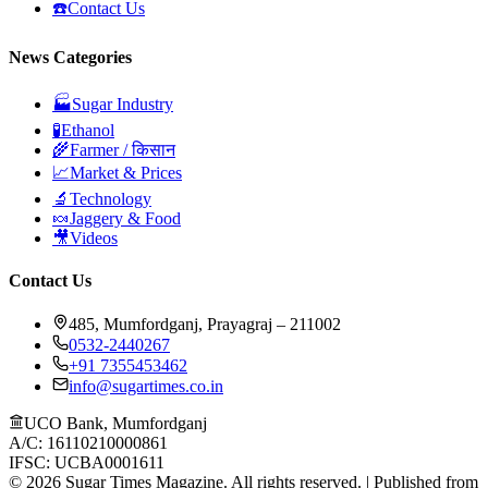
☎️
Contact Us
News Categories
🏭
Sugar Industry
🧪
Ethanol
🌾
Farmer / किसान
📈
Market & Prices
🔬
Technology
🍬
Jaggery & Food
🎥
Videos
Contact Us
485, Mumfordganj, Prayagraj – 211002
0532-2440267
+91 7355453462
info@sugartimes.co.in
UCO Bank, Mumfordganj
A/C: 16110210000861
IFSC: UCBA0001611
©
2026
Sugar Times Magazine. All rights reserved. | Published from