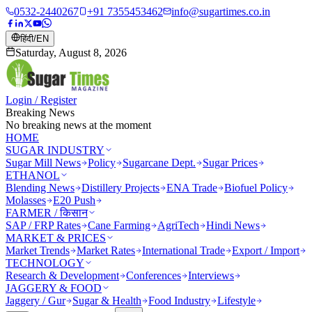
0532-2440267
+91 7355453462
info@sugartimes.co.in
हिंदी
/
EN
Saturday, August 8, 2026
Login / Register
Breaking News
No breaking news at the moment
HOME
SUGAR INDUSTRY
Sugar Mill News
Policy
Sugarcane Dept.
Sugar Prices
ETHANOL
Blending News
Distillery Projects
ENA Trade
Biofuel Policy
Molasses
E20 Push
FARMER / किसान
SAP / FRP Rates
Cane Farming
AgriTech
Hindi News
MARKET & PRICES
Market Trends
Market Rates
International Trade
Export / Import
TECHNOLOGY
Research & Development
Conferences
Interviews
JAGGERY & FOOD
Jaggery / Gur
Sugar & Health
Food Industry
Lifestyle