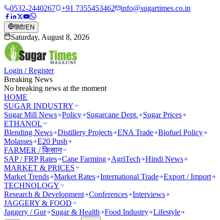
0532-2440267
+91 7355453462
info@sugartimes.co.in
हिंदी
/
EN
Saturday, August 8, 2026
Login / Register
Breaking News
No breaking news at the moment
HOME
SUGAR INDUSTRY
Sugar Mill News
Policy
Sugarcane Dept.
Sugar Prices
ETHANOL
Blending News
Distillery Projects
ENA Trade
Biofuel Policy
Molasses
E20 Push
FARMER / किसान
SAP / FRP Rates
Cane Farming
AgriTech
Hindi News
MARKET & PRICES
Market Trends
Market Rates
International Trade
Export / Import
TECHNOLOGY
Research & Development
Conferences
Interviews
JAGGERY & FOOD
Jaggery / Gur
Sugar & Health
Food Industry
Lifestyle