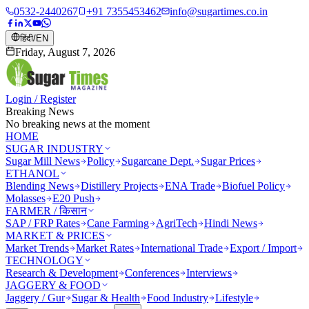
0532-2440267
+91 7355453462
info@sugartimes.co.in
हिंदी
/
EN
Friday, August 7, 2026
Login / Register
Breaking News
No breaking news at the moment
HOME
SUGAR INDUSTRY
Sugar Mill News
Policy
Sugarcane Dept.
Sugar Prices
ETHANOL
Blending News
Distillery Projects
ENA Trade
Biofuel Policy
Molasses
E20 Push
FARMER / किसान
SAP / FRP Rates
Cane Farming
AgriTech
Hindi News
MARKET & PRICES
Market Trends
Market Rates
International Trade
Export / Import
TECHNOLOGY
Research & Development
Conferences
Interviews
JAGGERY & FOOD
Jaggery / Gur
Sugar & Health
Food Industry
Lifestyle