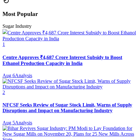
Most Popular
Sugar Industry
1
Centre Approves ₹4,687 Crore Interest Subsidy to Boost
Ethanol Production Capacity in India
Aug 6
Analysis
2
NFCSF Seeks Review of Sugar Stock Limit, Warns of Supply
Disruptions and Impact on Manufacturing Industry
Aug 5
Analysis