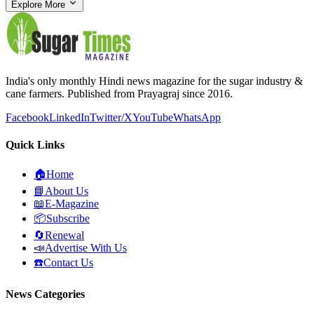
Explore More
India's only monthly Hindi news magazine for the sugar industry &
cane farmers. Published from Prayagraj since 2016.
Facebook
LinkedIn
Twitter/X
YouTube
WhatsApp
Quick Links
🏠
Home
📘
About Us
📖
E-Magazine
📦
Subscribe
🔄
Renewal
📣
Advertise With Us
☎️
Contact Us
News Categories