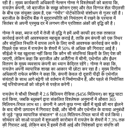
रही है। मुख्य कार्यकारी अधिकारी नेल्सन गोम्स ने विश्लेषकों को बताया कि,
रायज़ेन कंपनी, जो ब्राजील के समूह कोसन एसए और तेल दिग्गज शेल पीएलसी
के बीच एक संयुक्त उद्यम है, एक “गंभीर” पोर्टफोलियो संशोधन से गुजर रही है।
ब्राजील के केंद्रीय बैंक ने मुद्रास्फीति को नियंत्रण में रखने के प्रयास में
सितंबर से अपनी प्रमुख दर में लगभग तीन प्रतिशत अंकों की वृद्धि की है।
गोम्स ने कहा, ब्याज दरों में तेजी से वृद्धि ने हमें अभी काफी हद तक तत्काल
कार्रवाई करने की आवश्यकता महसूस कराई है, ताकि हम कंपनी को एक स्थिर
और संतुलित स्थिति में वापस लाने के लिए सभी आवश्यक कार्रवाई कर सकें।
पिछले एक साल में रायज़ेन के शेयरों में 50% से अधिक की गिरावट आई है।
सीईओ ने यह खुलासा नहीं किया कि कौन सी संपत्तियां बिक्री के लिए पेश की
जाएगी, लेकिन कहा कि ब्राजील और अर्जेंटीना में चीनी, एथेनॉल और ईंधन
वितरण के मुख्य व्यवसाय कंपनी का ध्यान केंद्रित रहेंगे। गोम्स ने कहा कि,
रायज़ेन अपनी व्यापारिक शाखा का आकार भी छोटा कर रहा है। मुख्य वित्तीय
अधिकारी राफेल बर्गमैन ने कहा कि, कंपनी केवल दो दूसरी पीढ़ी के एथेनॉल
संयंत्रों के साथ आगे बढ़ेगी जो वर्तमान में निर्माणाधीन हैं, और पहले से नियोजित
नई परियोजनाओं को जोड़ने से परहेज करेगी।
रायज़ेन ने चौथी तिमाही में 2.6 बिलियन रीसिस ($456 मिलियन) का शुद्ध घाटा
दर्ज किया, जबकि ब्लूमबर्ग द्वारा संकलित विश्लेषक अनुमानों में औसत 365
मिलियन-रियल लाभ था। कंपनी ने अपने कुछ गन्ना खेतों में सूखे की मार झेलने
के बाद चीनी उत्पादन में गिरावट देखी, और चीनी और एथेनॉल के वायदा अनुबंधों
से जुड़े “कुछ व्यापारिक संचालन” से 618 मिलियन-रियल चार्ज भी दर्ज किया।
सोमवार को साओ पाउलो में शुरुआती कारोबार में रायज़ेन के शेयरों में 7.3% तक
की गिरावट आई, लेकिन बाद में इसमें तेजी आई और निवेशकों द्वारा संपत्ति की