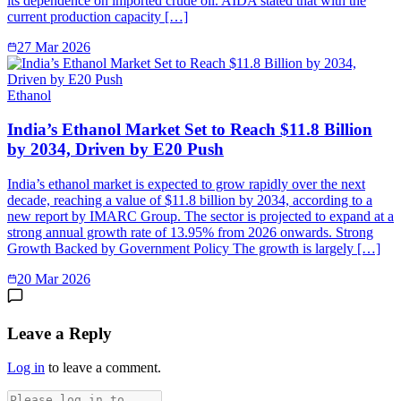
its dependence on imported crude oil. AIDA stated that with the
current production capacity […]
27 Mar 2026
Ethanol
India’s Ethanol Market Set to Reach $11.8 Billion
by 2034, Driven by E20 Push
India’s ethanol market is expected to grow rapidly over the next
decade, reaching a value of $11.8 billion by 2034, according to a
new report by IMARC Group. The sector is projected to expand at a
strong annual growth rate of 13.95% from 2026 onwards. Strong
Growth Backed by Government Policy The growth is largely […]
20 Mar 2026
Leave a Reply
Log in
to leave a comment.