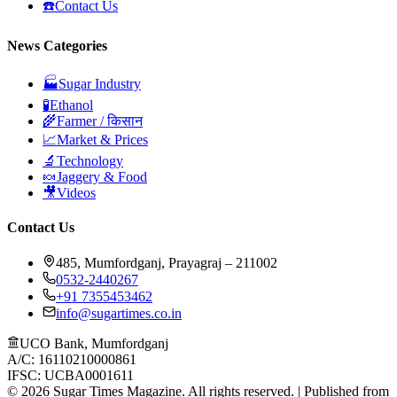
☎️
Contact Us
News Categories
🏭
Sugar Industry
🧪
Ethanol
🌾
Farmer / किसान
📈
Market & Prices
🔬
Technology
🍬
Jaggery & Food
🎥
Videos
Contact Us
485, Mumfordganj, Prayagraj – 211002
0532-2440267
+91 7355453462
info@sugartimes.co.in
UCO Bank, Mumfordganj
A/C: 16110210000861
IFSC: UCBA0001611
©
2026
Sugar Times Magazine. All rights reserved. | Published from