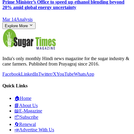
Prime Minister’s Office to speed up ethanol blending beyond
20% amid global energy uncertainty
Mar 14
Analysis
Explore More
India's only monthly Hindi news magazine for the sugar industry &
cane farmers. Published from Prayagraj since 2016.
Facebook
LinkedIn
Twitter/X
YouTube
WhatsApp
Quick Links
🏠
Home
📘
About Us
📖
E-Magazine
📦
Subscribe
🔄
Renewal
📣
Advertise With Us