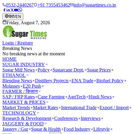
0532-2440267
+91 7355453462
info@sugartimes.co.in
हिंदी
/
EN
Friday, August 7, 2026
Login / Register
Breaking News
No breaking news at the moment
HOME
SUGAR INDUSTRY
Sugar Mill News
Policy
Sugarcane Dept.
Sugar Prices
ETHANOL
Blending News
Distillery Projects
ENA Trade
Biofuel Policy
Molasses
E20 Push
FARMER / किसान
SAP / FRP Rates
Cane Farming
AgriTech
Hindi News
MARKET & PRICES
Market Trends
Market Rates
International Trade
Export / Import
TECHNOLOGY
Research & Development
Conferences
Interviews
JAGGERY & FOOD
Jaggery / Gur
Sugar & Health
Food Industry
Lifestyle