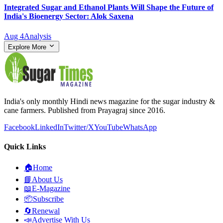
Integrated Sugar and Ethanol Plants Will Shape the Future of
India's Bioenergy Sector: Alok Saxena
Aug 4
Analysis
Explore More
India's only monthly Hindi news magazine for the sugar industry &
cane farmers. Published from Prayagraj since 2016.
Facebook
LinkedIn
Twitter/X
YouTube
WhatsApp
Quick Links
🏠
Home
📘
About Us
📖
E-Magazine
📦
Subscribe
🔄
Renewal
📣
Advertise With Us