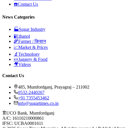
☎️
Contact Us
News Categories
🏭
Sugar Industry
🧪
Ethanol
🌾
Farmer / किसान
📈
Market & Prices
🔬
Technology
🍬
Jaggery & Food
🎥
Videos
Contact Us
485, Mumfordganj, Prayagraj – 211002
0532-2440267
+91 7355453462
info@sugartimes.co.in
UCO Bank, Mumfordganj
A/C: 16110210000861
IFSC: UCBA0001611