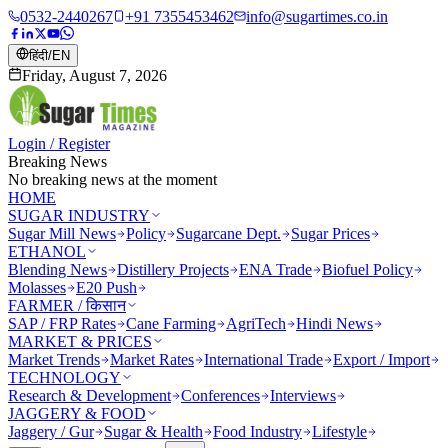
0532-2440267
+91 7355453462
info@sugartimes.co.in
हिंदी
/
EN
Friday, August 7, 2026
Login / Register
Breaking News
No breaking news at the moment
HOME
SUGAR INDUSTRY
Sugar Mill News
Policy
Sugarcane Dept.
Sugar Prices
ETHANOL
Blending News
Distillery Projects
ENA Trade
Biofuel Policy
Molasses
E20 Push
FARMER / किसान
SAP / FRP Rates
Cane Farming
AgriTech
Hindi News
MARKET & PRICES
Market Trends
Market Rates
International Trade
Export / Import
TECHNOLOGY
Research & Development
Conferences
Interviews
JAGGERY & FOOD
Jaggery / Gur
Sugar & Health
Food Industry
Lifestyle