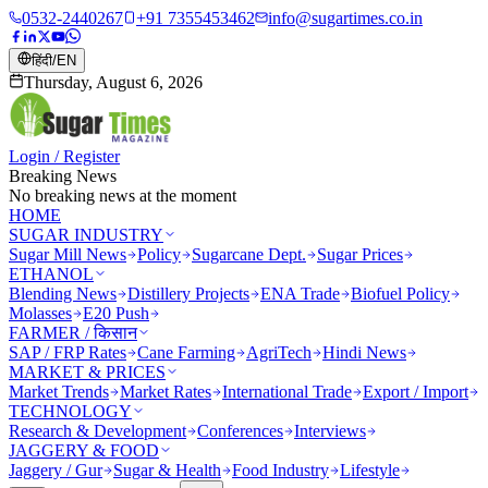
0532-2440267
+91 7355453462
info@sugartimes.co.in
हिंदी
/
EN
Thursday, August 6, 2026
Login / Register
Breaking News
No breaking news at the moment
HOME
SUGAR INDUSTRY
Sugar Mill News
Policy
Sugarcane Dept.
Sugar Prices
ETHANOL
Blending News
Distillery Projects
ENA Trade
Biofuel Policy
Molasses
E20 Push
FARMER / किसान
SAP / FRP Rates
Cane Farming
AgriTech
Hindi News
MARKET & PRICES
Market Trends
Market Rates
International Trade
Export / Import
TECHNOLOGY
Research & Development
Conferences
Interviews
JAGGERY & FOOD
Jaggery / Gur
Sugar & Health
Food Industry
Lifestyle