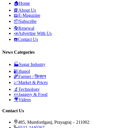
🏠
Home
📘
About Us
📖
E-Magazine
📦
Subscribe
🔄
Renewal
📣
Advertise With Us
☎️
Contact Us
News Categories
🏭
Sugar Industry
🧪
Ethanol
🌾
Farmer / किसान
📈
Market & Prices
🔬
Technology
🍬
Jaggery & Food
🎥
Videos
Contact Us
485, Mumfordganj, Prayagraj – 211002
0532-2440267