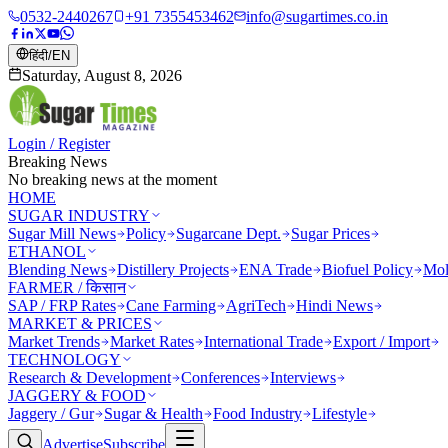
0532-2440267
+91 7355453462
info@sugartimes.co.in
हिंदी
/
EN
Saturday, August 8, 2026
Login / Register
Breaking News
No breaking news at the moment
HOME
SUGAR INDUSTRY
Sugar Mill News
Policy
Sugarcane Dept.
Sugar Prices
ETHANOL
Blending News
Distillery Projects
ENA Trade
Biofuel Policy
Mol
FARMER / किसान
SAP / FRP Rates
Cane Farming
AgriTech
Hindi News
MARKET & PRICES
Market Trends
Market Rates
International Trade
Export / Import
TECHNOLOGY
Research & Development
Conferences
Interviews
JAGGERY & FOOD
Jaggery / Gur
Sugar & Health
Food Industry
Lifestyle
Advertise
Subscribe