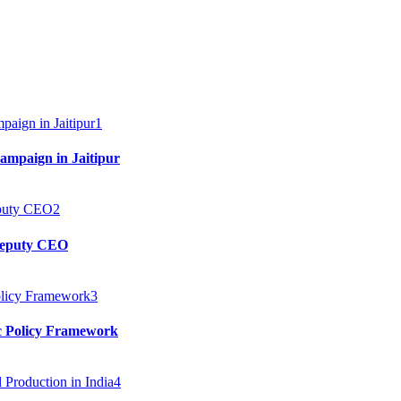
1
mpaign in Jaitipur
2
 Deputy CEO
3
c Policy Framework
4